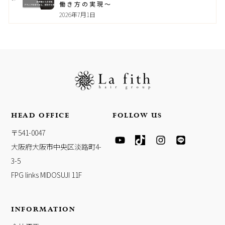
働き方の実現～
2026年7月1日
HEAD OFFICE
FOLLOW US
Y
T
I
L
〒541-0047
O
I
N
I
大阪府大阪市中央区淡路町4-
U
K
S
N
T
T
T
E
3-5
U
O
A
FPG links MIDOSUJI 11F
B
K
G
E
R
A
INFORMATION
M