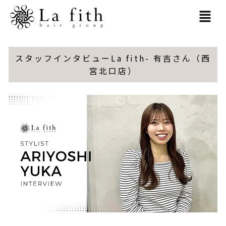
内
MAI
容
MEN
を
スタッフインタビューLa fith- 有吉さん（西
ス
宮北口店）
キ
ッ
プ