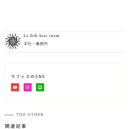
La fith hair team
本社・事務所
ラフィスのSNS
Y
I
L
O
N
I
U
S
N
T
T
E
U
A
B
G
E
R
A
M
THE OTHER
関連記事