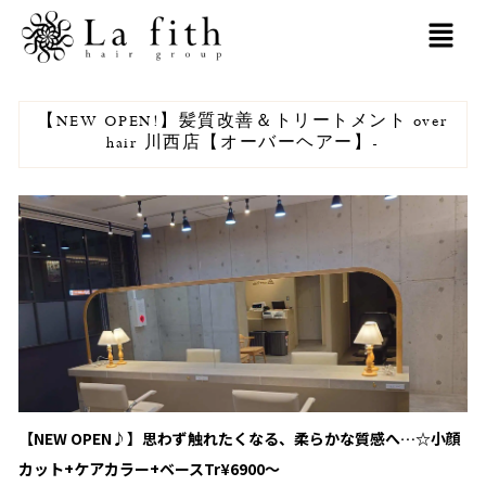
内
MAI
容
MEN
を
【NEW OPEN!】髪質改善＆トリートメント over
ス
hair 川西店【オーバーヘアー】-
キ
ッ
プ
【NEW OPEN♪】思わず触れたくなる、柔らかな質感へ…☆小顔
カット+ケアカラー+ベースTr¥6900～