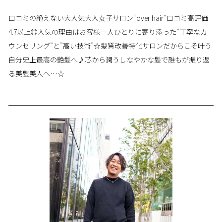
口コミの絶えない大人気大人女子サロン“over hair”口コミ高評価
4.7以上◎人気の理由はお客様一人ひとりに寄り添った”丁寧なカ
ウンセリング”と”高い技術”☆髪質改善特化サロンだからこそ叶う
自分史上最高の艶髪へ♪芯から潤うしなやかな髪で誰もが振り返
る美髪美人へ…☆