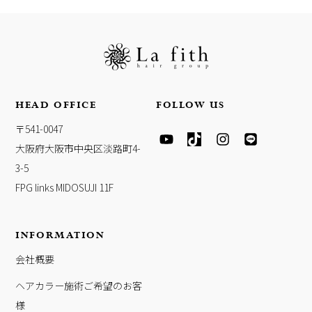
HEAD OFFICE
FOLLOW US
Y
T
I
L
〒541-0047
O
I
N
I
大阪府大阪市中央区淡路町4-
U
K
S
N
T
T
T
E
3-5
U
O
A
FPG links MIDOSUJI 11F
B
K
G
E
R
A
INFORMATION
M
会社概要
ヘアカラー施術ご希望のお客
様