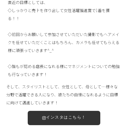
直近の目標としては、
◇しっかりと売上を作り出して女性活躍推進賞で1番を獲
る！！
◇前回からお願いして参加させていただいた撮影でもヘアメイ
クを任せていただくことはもちろん、カメラも任せてもらえる
様に頑張っていきます^_^
◇誰もが認める店長になれる様にマネジメントについての勉強
も行なっていきます！
そして、スタイリストとして、女性として、母として…様々な
分野で活躍できる人になり、娘たちの自慢になれるように目標
に向けて邁進していきます！
インスタはこちら！