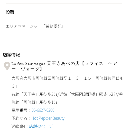
役職
エリアマネージャー「業務委託」
店舗情報
La fith hair vogue 天王寺あべの店【ラフィス ヘア
ー ヴォーグ】
大阪府大阪市阿倍野区阿倍野筋１－３－１５ 阿倍野共同ビル
３Ｆ
各線「天王寺」駅徒歩3分/近鉄「大阪阿部野橋」駅徒歩2分/谷
町線「阿倍野」駅徒歩1分
電話番号：
06-6627-6366
予約する：
Hot Pepper Beauty
Website：
店舗のページ