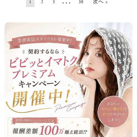
…
1
2
3
30
次へ »