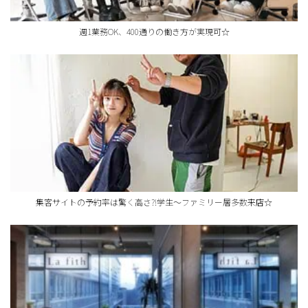
週1業務OK、400通りの働き方が実現可☆
集客サイトの予約率は驚く高さ?!学生～ファミリー層多数来店☆