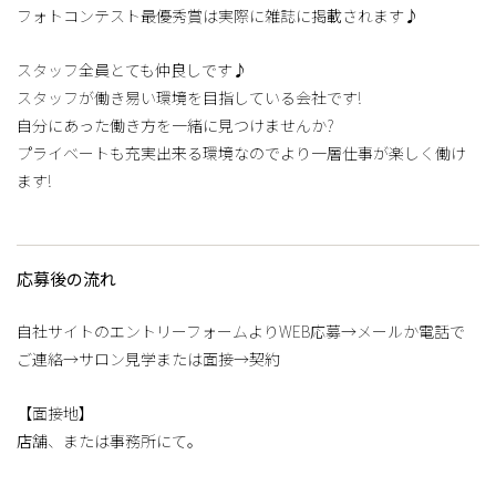
フォトコンテスト最優秀賞は実際に雑誌に掲載されます♪
スタッフ全員とても仲良しです♪
スタッフが働き易い環境を目指している会社です!
自分にあった働き方を一緒に見つけませんか?
プライベートも充実出来る環境なのでより一層仕事が楽しく働け
ます!
応募後の流れ
自社サイトのエントリーフォームよりWEB応募→メールか電話で
ご連絡→サロン見学または面接→契約
【面接地】
店舗、または事務所にて。