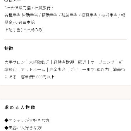
◎指名手当
*社会保険完備 / 社員旅行 /
各種手当 皆勤手当 / 精勤手当 / 残業手当 / 役職手当 / 技術手当 / 報
奨金/交通費支給
上記手当(正社員のみ)
特徴
大手サロン｜未経験歓迎｜経験者歓迎｜駅近｜オープニング｜新
卒歓迎｜アットホーム｜完全歩合｜デビューまで2年以内｜繁華街
にある｜客単価5,000円以上
求める人物像
◆オシャレが大好きな方!
◆美容が大好きな方!