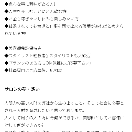
◆色んな事に興味がある方!
◆人生を楽しむことにどん欲な方!
◆お金も稼ぎたいし休みも楽しみたい方!
◆結婚されてても育児と仕事を両立出来る環境があればと考えら
れている方!
◆美容師免許保持者
◆スタイリスト経験者(jrスタイリストも大歓迎)
◆ブランクのある方もOK(気軽にご応募下さい)
◆社員雇用はご応募後、応相談
サロンの夢・想い
人間力の高い人財を弊社から生み出すこと。そして社会に必要と
される人財を育成したいと思っております。
人として周りの人の為に今何ができるか、美容師としてお客様に
対して何ができるか?