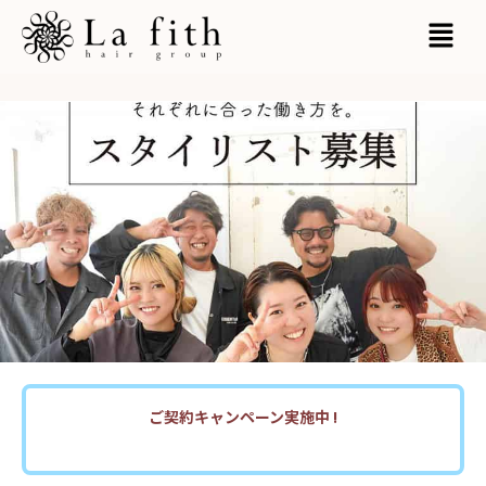
内
MAI
容
MEN
を
ス
キ
ッ
プ
ご契約キャンペーン実施中 !