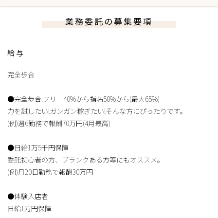
業務委託の募集要項
給与
完全歩合
●完全歩合:フリー40%から指名50%から(最大65%)
力を試したい!ガンガン稼ぎたい!そんな方にぴったりです。
(例)週6勤務で報酬70万円(4月最高)
●日給1万5千円保障
委託初心者の方、ブランクある方等にもオススメ。
(例)月20日勤務で報酬30万円
●体験入店者
日給1万円保障