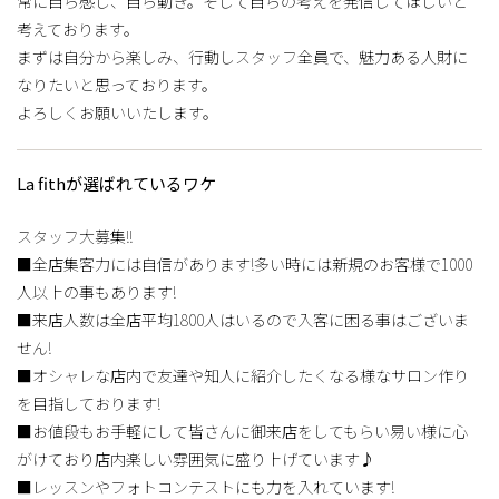
常に自ら感じ、自ら動き。そして自らの考えを発信してほしいと
考えております。
まずは自分から楽しみ、行動しスタッフ全員で、魅力ある人財に
なりたいと思っております。
よろしくお願いいたします。
La fithが選ばれているワケ
スタッフ大募集!!
■全店集客力には自信があります!多い時には新規のお客様で1000
人以上の事もあります!
■来店人数は全店平均1800人はいるので入客に困る事はございま
せん!
■オシャレな店内で友達や知人に紹介したくなる様なサロン作り
を目指しております!
■お値段もお手軽にして皆さんに御来店をしてもらい易い様に心
がけており店内楽しい雰囲気に盛り上げています♪
■レッスンやフォトコンテストにも力を入れています!