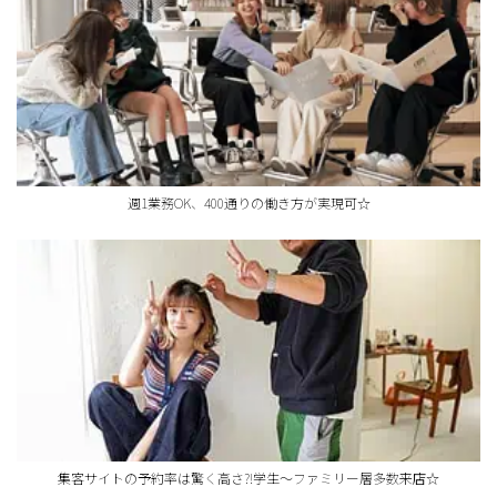
週1業務OK、400通りの働き方が実現可☆
集客サイトの予約率は驚く高さ?!学生～ファミリー層多数来店☆