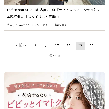
La fith hair SHISEI 名古屋2号店【ラフィス ヘアー シセイ】の
美容師求人 ｜スタイリスト募集中 –
完全歩合 業務委託：フリー45％～・ 指名50％～ ...
…
« 前へ
1
27
28
29
30
次へ »