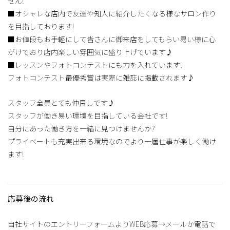
せん!
■オシャレな店内で友達や知人に紹介したくなる様なサロン作り
を目指しております!
■お値段もお手軽にして皆さんに御来店をしてもらい易い様に心
がけており店内楽しい雰囲気に盛り上げています♪
■レッスンやフォトコンテストにも力を入れています!
フォトコンテスト最優秀賞は実際に雑誌に掲載されます♪
スタッフ全員とても仲良しです♪
スタッフが働き易い環境を目指している会社です!
自分にあった働き方を一緒に見つけませんか?
プライベートも充実出来る環境なのでより一層仕事が楽しく働け
ます!
応募後の流れ
自社サイトのエントリーフォームよりWEB応募→メールか電話で