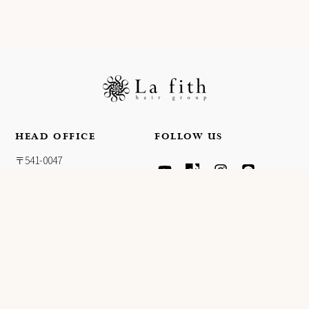
HEAD OFFICE
FOLLOW US
Y
T
I
L
〒541-0047
O
I
N
I
大阪府大阪市中央区淡路町4-
U
K
S
N
T
T
T
E
3-5
U
O
A
FPG links MIDOSUJI 11F
B
K
G
E
R
A
INFORMATION
M
会社概要