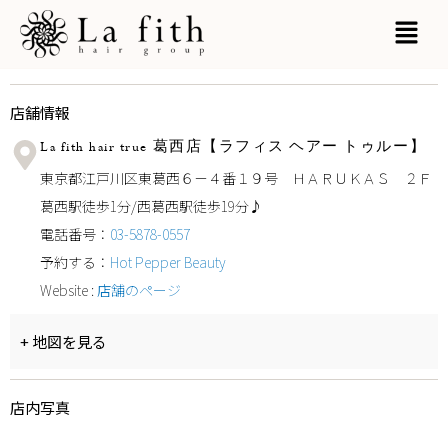
内
MAI
容
MEN
を
店舗情報
ス
La fith hair true 葛西店【ラフィス ヘアー トゥルー】
キ
東京都江戸川区東葛西６－４番１９号 ＨＡＲＵＫＡＳ ２Ｆ
ッ
葛西駅徒歩1分/西葛西駅徒歩19分♪
電話番号：
03-5878-0557
プ
予約する：
Hot Pepper Beauty
Website :
店舗のページ
+ 地図を見る
店内写真