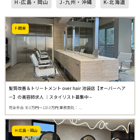
H-広島・岡山
J-九州・沖縄
K-北海道
F-関東
髪質改善＆トリートメント over hair 池袋店【オーバーヘア
ー】の美容師求人 ｜スタイリスト募集中 –
完全歩合 30.0万円〜120.0万円 業務委託： ...
H-広島・岡山