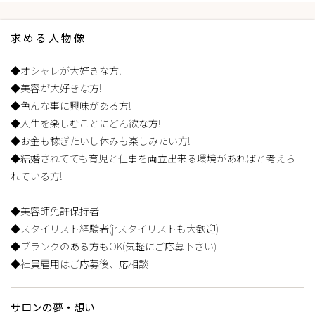
求める人物像
◆オシャレが大好きな方!
◆美容が大好きな方!
◆色んな事に興味がある方!
◆人生を楽しむことにどん欲な方!
◆お金も稼ぎたいし休みも楽しみたい方!
◆結婚されてても育児と仕事を両立出来る環境があればと考えら
れている方!
◆美容師免許保持者
◆スタイリスト経験者(jrスタイリストも大歓迎)
◆ブランクのある方もOK(気軽にご応募下さい)
◆社員雇用はご応募後、応相談
サロンの夢・想い