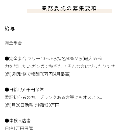
業務委託の募集要項
給与
完全歩合
●完全歩合:フリー40%から指名50%から(最大65%)
力を試したい!ガンガン稼ぎたい!そんな方にぴったりです。
(例)週6勤務で報酬70万円(4月最高)
●日給1万5千円保障
委託初心者の方、ブランクある方等にもオススメ。
(例)月20日勤務で報酬30万円
●体験入店者
日給1万円保障