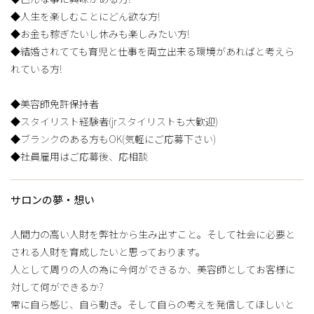
◆人生を楽しむことにどん欲な方!
◆お金も稼ぎたいし休みも楽しみたい方!
◆結婚されてても育児と仕事を両立出来る環境があればと考えら
れている方!
◆美容師免許保持者
◆スタイリスト経験者(jrスタイリストも大歓迎)
◆ブランクのある方もOK(気軽にご応募下さい)
◆社員雇用はご応募後、応相談
サロンの夢・想い
人間力の高い人財を弊社から生み出すこと。そして社会に必要と
される人財を育成したいと思っております。
人として周りの人の為に今何ができるか、美容師としてお客様に
対して何ができるか?
常に自ら感じ、自ら動き。そして自らの考えを発信してほしいと