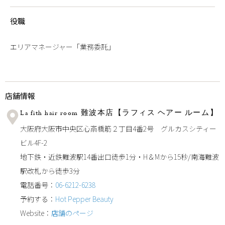
役職
エリアマネージャー「業務委託」
店舗情報
La fith hair room 難波本店【ラフィス ヘアー ルーム】
大阪府大阪市中央区心斎橋筋２丁目4番2号 グルカスシティー
ビル4F-2
地下鉄・近鉄難波駅14番出口徒歩1分・H＆Mから15秒/南海難波
駅改札から徒歩3分
電話番号：
06-6212-6238
予約する：
Hot Pepper Beauty
Website：
店舗のページ