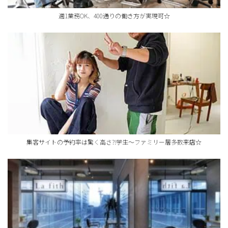
週1業務OK、400通りの働き方が実現可☆
集客サイトの予約率は驚く高さ?!学生～ファミリー層多数来店☆