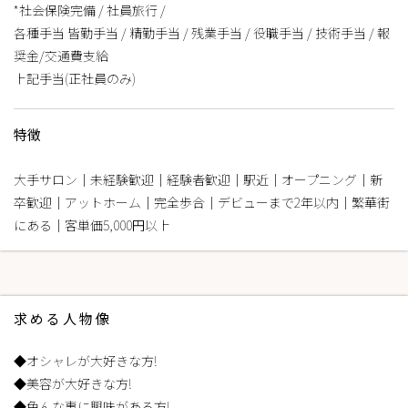
*社会保険完備 / 社員旅行 /
各種手当 皆勤手当 / 精勤手当 / 残業手当 / 役職手当 / 技術手当 / 報
奨金/交通費支給
上記手当(正社員のみ)
特徴
大手サロン｜未経験歓迎｜経験者歓迎｜駅近｜オープニング｜新
卒歓迎｜アットホーム｜完全歩合｜デビューまで2年以内｜繁華街
にある｜客単価5,000円以上
求める人物像
◆オシャレが大好きな方!
◆美容が大好きな方!
◆色んな事に興味がある方!