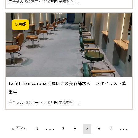
完全歩合 30.0万円〜120.0万円 業務委託： ...
C-京都
La fith hair corona 河原町店の美容師求人 ｜スタイリスト募
集中
完全歩合 30.0万円〜120.0万円 業務委託： ...
…
…
« 前へ
1
3
4
5
6
7