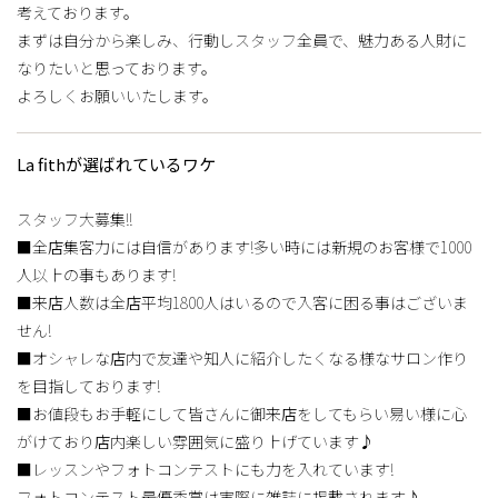
考えております。
まずは自分から楽しみ、行動しスタッフ全員で、魅力ある人財に
なりたいと思っております。
よろしくお願いいたします。
La fithが選ばれているワケ
スタッフ大募集!!
■全店集客力には自信があります!多い時には新規のお客様で1000
人以上の事もあります!
■来店人数は全店平均1800人はいるので入客に困る事はございま
せん!
■オシャレな店内で友達や知人に紹介したくなる様なサロン作り
を目指しております!
■お値段もお手軽にして皆さんに御来店をしてもらい易い様に心
がけており店内楽しい雰囲気に盛り上げています♪
■レッスンやフォトコンテストにも力を入れています!
フォトコンテスト最優秀賞は実際に雑誌に掲載されます♪