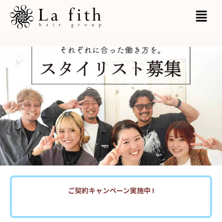
内
MAI
容
MEN
を
ス
キ
ッ
プ
ご契約キャンペーン実施中 !