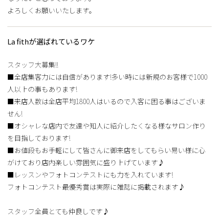
よろしくお願いいたします。
La fithが選ばれているワケ
スタッフ大募集!!
■全店集客力には自信があります!多い時には新規のお客様で1000
人以上の事もあります!
■来店人数は全店平均1800人はいるので入客に困る事はございま
せん!
■オシャレな店内で友達や知人に紹介したくなる様なサロン作り
を目指しております!
■お値段もお手軽にして皆さんに御来店をしてもらい易い様に心
がけており店内楽しい雰囲気に盛り上げています♪
■レッスンやフォトコンテストにも力を入れています!
フォトコンテスト最優秀賞は実際に雑誌に掲載されます♪
スタッフ全員とても仲良しです♪