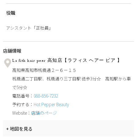
役職
アシスタント「正社員」
店舗情報
La fith hair peer 高知店【ラフィス ヘアー ピア―】
高知県高知市桟橋通２－６－１５
桟橋通二丁目駅、桟橋通り三丁目駅 徒歩3分☆ 高知駅から車
で5分☆
電話番号：
088-856-7232
予約する：
Hot Pepper Beauty
Website：
店舗のページ
+ 地図を見る