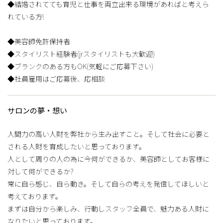
◆結婚されてても育児と仕事を両立出来る環境があればと考えら
れている方!
◆美容師免許保持者
◆スタイリスト経験者(jrスタイリストも大歓迎)
◆ブランクのある方もOK(気軽にご応募下さい)
◆社員雇用はご応募後、応相談
サロンの夢・想い
人間力の高い人財を弊社から生み出すこと。そして社会に必要と
される人財を育成したいと思っております。
人として周りの人の為に今何ができるか、美容師としてお客様に
対して何ができるか?
常に自ら感じ、自ら動き。そして自らの考えを発信してほしいと
考えております。
まずは自分から楽しみ、行動しスタッフ全員で、魅力ある人財に
なりたいと思っております。