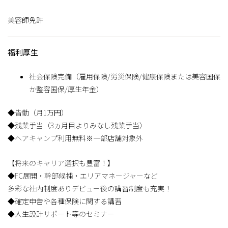
美容師免許
福利厚生
社会保険完備（雇用保険/労災保険/健康保険または美容国保
か整容国保/厚生年金）
◆皆勤（月1万円）
◆残業手当（3ヵ月目よりみなし残業手当）
◆ヘアキャンプ利用無料※一部店舗対象外
【将来のキャリア選択も豊富！】
◆FC展開・幹部候補・エリアマネージャーなど
多彩な社内制度ありデビュー後の講習制度も充実！
◆確定申告や各種保険に関する講習
◆人生設計サポート等のセミナー