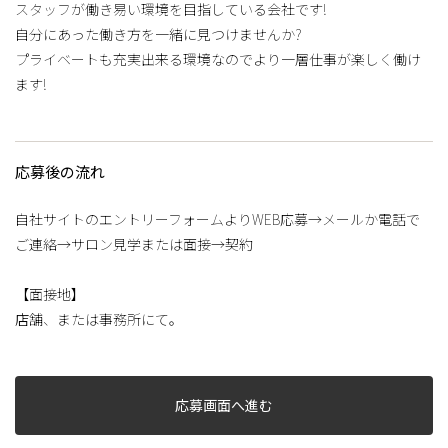
スタッフが働き易い環境を目指している会社です!
自分にあった働き方を一緒に見つけませんか?
プライベートも充実出来る環境なのでより一層仕事が楽しく働け
ます!
応募後の流れ
自社サイトのエントリーフォームよりWEB応募→メールか電話で
ご連絡→サロン見学または面接→契約
【面接地】
店舗、または事務所にて。
応募画面へ進む