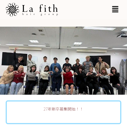
内
MAI
容
MEN
を
ス
キ
ッ
プ
27年新卒募集開始！！