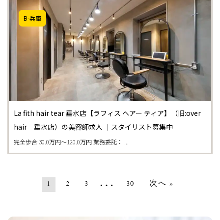
B-兵庫
La fith hair tear 垂水店【ラフィス ヘアー ティア】（旧:over
hair 垂水店）の美容師求人 ｜スタイリスト募集中
完全歩合 30.0万円〜120.0万円 業務委託： ...
…
1
2
3
30
次へ »