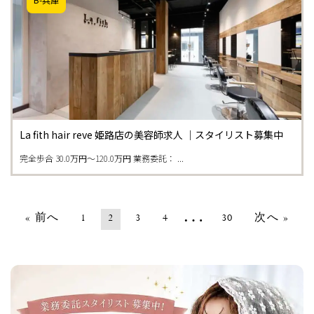
B-兵庫
La fith hair reve 姫路店の美容師求人 ｜スタイリスト募集中
完全歩合 30.0万円〜120.0万円 業務委託： ...
…
« 前へ
1
2
3
4
30
次へ »