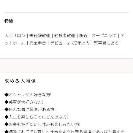
特徴
大手サロン｜未経験歓迎｜経験者歓迎｜駅近｜オープニング｜ア
ットホーム｜完全歩合｜デビューまで2年以内｜繁華街にある｜
求める人物像
◆オシャレが大好きな方!
◆美容が大好きな方!
◆色んな事に興味がある方!
◆人生を楽しむことにどん欲な方!
◆お金も稼ぎたいし休みも楽しみたい方!
◆結婚されてても育児と仕事を両立出来る環境があればと考えら