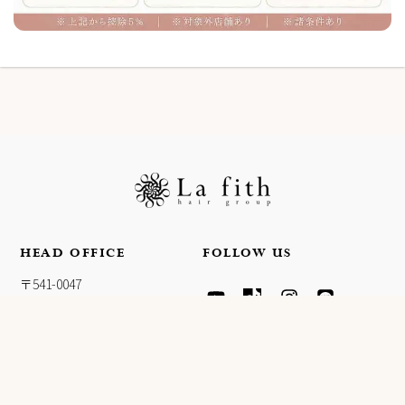
HEAD OFFICE
FOLLOW US
Y
T
I
L
〒541-0047
O
I
N
I
大阪府大阪市中央区淡路町4-
U
K
S
N
T
T
T
E
3-5
U
O
A
FPG links MIDOSUJI 11F
B
K
G
E
R