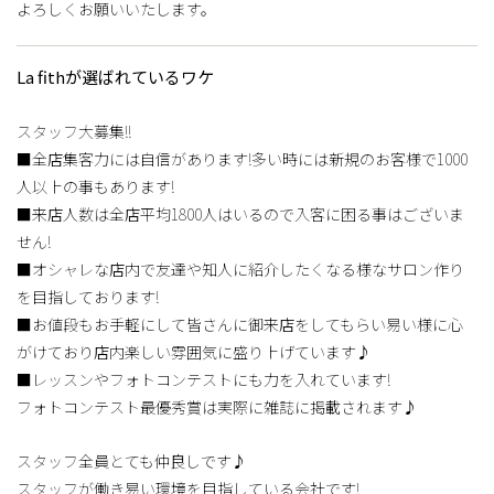
よろしくお願いいたします。
La fithが選ばれているワケ
スタッフ大募集!!
■全店集客力には自信があります!多い時には新規のお客様で1000
人以上の事もあります!
■来店人数は全店平均1800人はいるので入客に困る事はございま
せん!
■オシャレな店内で友達や知人に紹介したくなる様なサロン作り
を目指しております!
■お値段もお手軽にして皆さんに御来店をしてもらい易い様に心
がけており店内楽しい雰囲気に盛り上げています♪
■レッスンやフォトコンテストにも力を入れています!
フォトコンテスト最優秀賞は実際に雑誌に掲載されます♪
スタッフ全員とても仲良しです♪
スタッフが働き易い環境を目指している会社です!