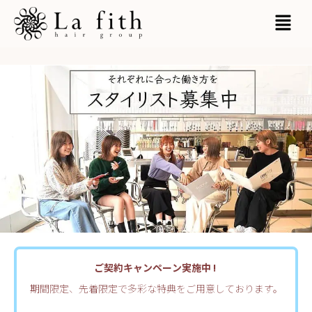
内
MAI
容
MEN
を
ス
キ
ッ
プ
ご契約キャンペーン実施中 !
期間限定、先着限定で多彩な特典をご用意しております。