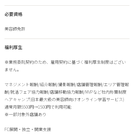
必要資格
美容師免許
福利厚生
※業務委託契約のため、雇用契約に基づく福利厚生制度はござい
ません。
マネジメント報酬/紹介報酬/撮影報酬/店舗管理報酬/エリア管理報
酬/就活フェア協力報酬/店舗移動協力報酬/MVPなど社内称賛制度
ヘアキャンプ(日本最大級の美容師向けオンライン学習サービス)
通常月額5500円→1500円で利用可能
※一部対象外店舗あり
FC展開・独立・開業支援