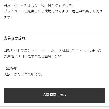
自分にあった働き方を一緒に見つけませんか?
プライベートも充実出来る環境なのでより一層仕事が楽しく働け
ます!
応募後の流れ
自社サイトのエントリーフォームよりWEB応募→メールか電話で
ご連絡→サロン見学または面接→契約
【面接地】
店舗、または事務所にて。
応募画面へ進む