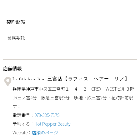
契約形態
業務委託
店舗情報
La fith hair lino 三宮店【ラフィス ヘアー リノ】
兵庫県神戸市中央区三宮町１－４－２ CRSX－WESTビル３階
JR三ノ宮4分 阪急三宮駅3分 駅地下鉄三宮2分・花時計前駅
すぐ
電話番号：
078-335-7175
予約する：
Hot Pepper Beauty
Website：
店舗のページ