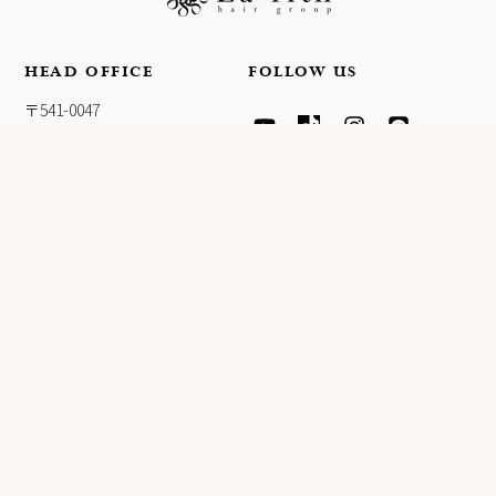
HEAD OFFICE
FOLLOW US
Y
T
I
L
〒541-0047
O
I
N
I
大阪府大阪市中央区淡路町4-
U
K
S
N
T
T
T
E
3-5
U
O
A
FPG links MIDOSUJI 11F
B
K
G
E
R
A
INFORMATION
M
会社概要
ヘアカラー施術ご希望のお客
様
プライバシーポリシー
採用情報