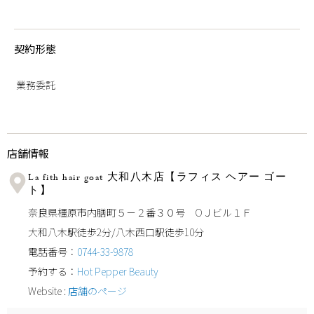
契約形態
業務委託
店舗情報
La fith hair goat 大和八木店【ラフィス ヘアー ゴー
ト】
奈良県橿原市内膳町５－２番３０号 ОＪビル１Ｆ
大和八木駅徒歩2分/八木西口駅徒歩10分
電話番号：
0744-33-9878
予約する：
Hot Pepper Beauty
Website :
店舗のページ