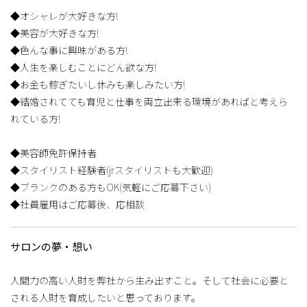
◆オシャレが大好きな方!
◆美容が大好きな方!
◆色んな事に興味がある方!
◆人生を楽しむことにどん欲な方!
◆お金も稼ぎたいし休みも楽しみたい方!
◆結婚されてても育児と仕事を両立出来る環境があればと考えら
れている方!
◆美容師免許保持者
◆スタイリスト経験者(jrスタイリストも大歓迎)
◆ブランクのある方もOK(気軽にご応募下さい)
◆社員雇用はご応募後、応相談
サロンの夢・想い
人間力の高い人財を弊社から生み出すこと。そして社会に必要と
される人財を育成したいと思っております。