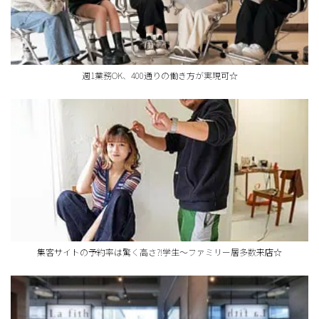
週1業務OK、400通りの働き方が実現可☆
集客サイトの予約率は驚く高さ?!学生～ファミリー層多数来店☆