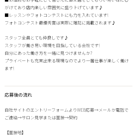
がけており店内楽しい雰囲気に盛り上げています♪
■レッスンやフォトコンテストにも力を入れています!
フォトコンテスト最優秀賞は実際に雑誌に掲載されます♪
スタッフ全員とても仲良しです♪
スタッフが働き易い環境を目指している会社です!
自分にあった働き方を一緒に見つけませんか?
プライベートも充実出来る環境なのでより一層仕事が楽しく働け
ます!
応募後の流れ
自社サイトのエントリーフォームよりWEB応募→メールか電話で
ご連絡→サロン見学または面接→契約
【面接地】