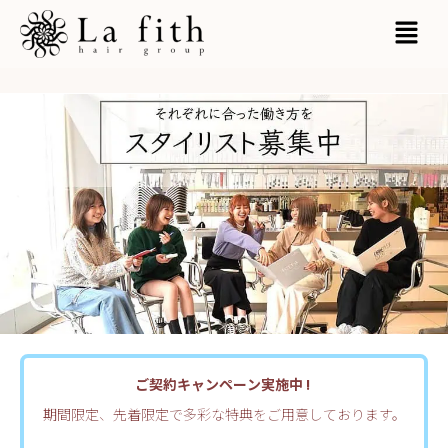
内
MAI
容
MEN
を
ス
キ
ッ
プ
ご契約キャンペーン実施中 !
期間限定、先着限定で多彩な特典をご用意しております。