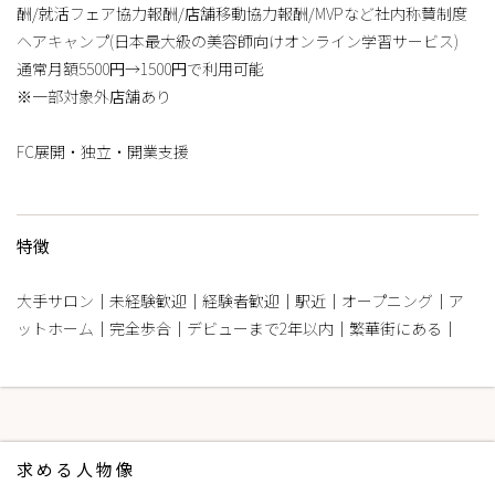
酬/就活フェア協力報酬/店舗移動協力報酬/MVPなど社内称賛制度
ヘアキャンプ(日本最大級の美容師向けオンライン学習サービス)
通常月額5500円→1500円で利用可能
※一部対象外店舗あり
FC展開・独立・開業支援
特徴
大手サロン｜未経験歓迎｜経験者歓迎｜駅近｜オープニング｜ア
ットホーム｜完全歩合｜デビューまで2年以内｜繁華街にある｜
求める人物像