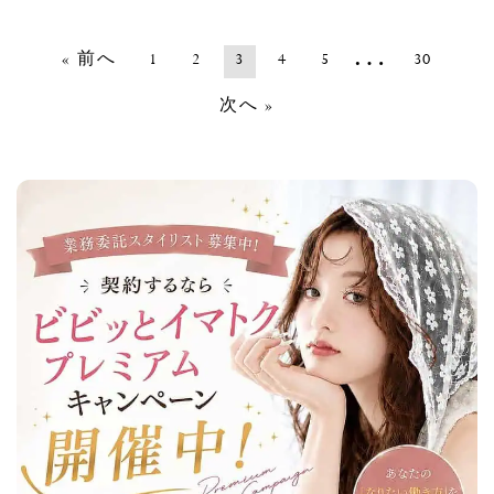
…
« 前へ
1
2
3
4
5
30
次へ »