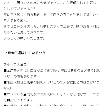
人として周りの人の為に今何ができるか、美容師としてお客様に
対して何ができるか?
常に自ら感じ、自ら動き。そして自らの考えを発信してほしいと
考えております。
まずは自分から楽しみ、行動しスタッフ全員で、魅力ある人財に
なりたいと思っております。
よろしくお願いいたします。
La fithが選ばれているワケ
スタッフ大募集!!
■全店集客力には自信があります!多い時には新規のお客様で1000
人以上の事もあります!
■来店人数は全店平均1800人はいるので入客に困る事はございま
せん!
■オシャレな店内で友達や知人に紹介したくなる様なサロン作り
を目指しております!
■お値段もお手軽にして皆さんに御来店をしてもらい易い様に心