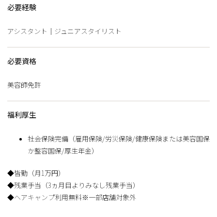
必要経験
アシスタント｜ジュニアスタイリスト
必要資格
美容師免許
福利厚生
社会保険完備（雇用保険/労災保険/健康保険または美容国保
か整容国保/厚生年金）
◆皆勤（月1万円）
◆残業手当（3ヵ月目よりみなし残業手当）
◆ヘアキャンプ利用無料※一部店舗対象外