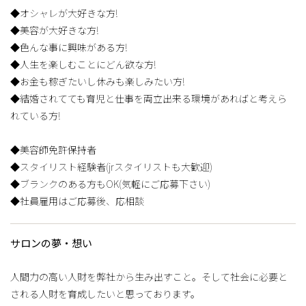
◆オシャレが大好きな方!
◆美容が大好きな方!
◆色んな事に興味がある方!
◆人生を楽しむことにどん欲な方!
◆お金も稼ぎたいし休みも楽しみたい方!
◆結婚されてても育児と仕事を両立出来る環境があればと考えら
れている方!
◆美容師免許保持者
◆スタイリスト経験者(jrスタイリストも大歓迎)
◆ブランクのある方もOK(気軽にご応募下さい)
◆社員雇用はご応募後、応相談
サロンの夢・想い
人間力の高い人財を弊社から生み出すこと。そして社会に必要と
される人財を育成したいと思っております。