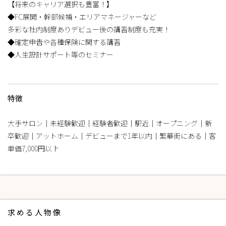
【将来のキャリア選択も豊富！】
◆FC展開・幹部候補・エリアマネージャーなど
多彩な社内制度ありデビュー後の講習制度も充実！
◆確定申告や各種保険に関する講習
◆人生設計サポート等のセミナー
特徴
大手サロン｜未経験歓迎｜経験者歓迎｜駅近｜オープニング｜新
卒歓迎｜アットホーム｜デビューまで1年以内｜繁華街にある｜客
単価7,000円以上
求める人物像