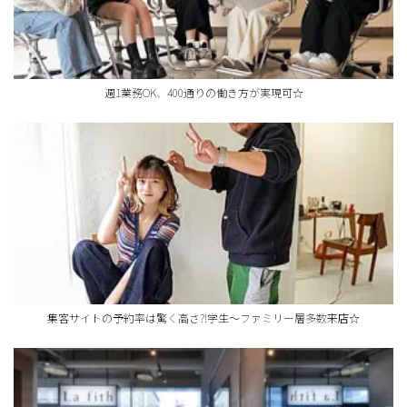
週1業務OK、400通りの働き方が実現可☆
集客サイトの予約率は驚く高さ?!学生～ファミリー層多数来店☆