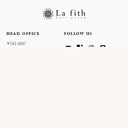
HEAD OFFICE
FOLLOW US
Y
T
I
L
〒541-0047
O
I
N
I
大阪府大阪市中央区淡路町4-
U
K
S
N
T
T
T
E
3-5
U
O
A
FPG links MIDOSUJI 11F
B
K
G
E
R
A
INFORMATION
M
会社概要
ヘアカラー施術ご希望のお客
様
プライバシーポリシー