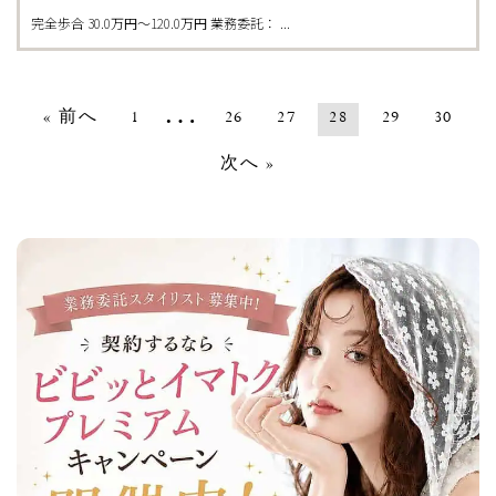
完全歩合 30.0万円〜120.0万円 業務委託： ...
…
« 前へ
1
26
27
28
29
30
次へ »