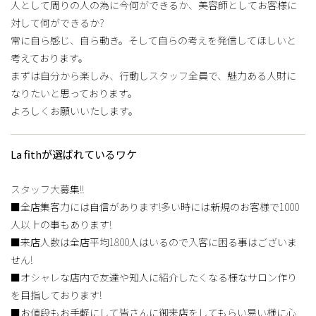
人として周りの人の為に今何ができるか、美容師としてお客様に
対して何ができるか?
常に自ら感じ、自ら動き。そして自らの考えを発信してほしいと
考えております。
まずは自分から楽しみ、行動しスタッフ全員で、魅力ある人財に
なりたいと思っております。
よろしくお願いいたします。
La fithが選ばれているワケ
スタッフ大募集!!
■全店集客力には自信があります!多い時には新規のお客様で1000
人以上の事もあります!
■来店人数は全店平均1800人はいるので入客に困る事はございま
せん!
■オシャレな店内で友達や知人に紹介したくなる様なサロン作り
を目指しております!
■お値段もお手軽にして皆さんに御来店をしてもらい易い様に心