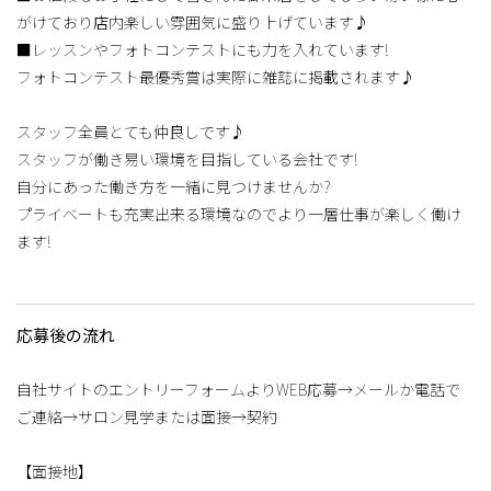
がけており店内楽しい雰囲気に盛り上げています♪
■レッスンやフォトコンテストにも力を入れています!
フォトコンテスト最優秀賞は実際に雑誌に掲載されます♪
スタッフ全員とても仲良しです♪
スタッフが働き易い環境を目指している会社です!
自分にあった働き方を一緒に見つけませんか?
プライベートも充実出来る環境なのでより一層仕事が楽しく働け
ます!
応募後の流れ
自社サイトのエントリーフォームよりWEB応募→メールか電話で
ご連絡→サロン見学または面接→契約
【面接地】