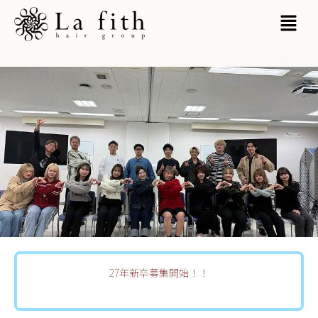
内
MAI
容
MEN
を
ス
キ
ッ
プ
27年新卒募集開始！！