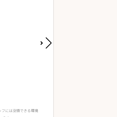
三宅 菜那
La fith hair room 難波1号店
タッフには没頭できる環境
幼い頃から続けているダンスと憧れてい