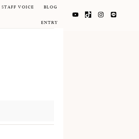
Y
T
I
L
STAFF VOICE
BLOG
O
I
N
I
U
K
S
N
T
T
T
E
ENTRY
U
O
A
B
K
G
E
R
A
M