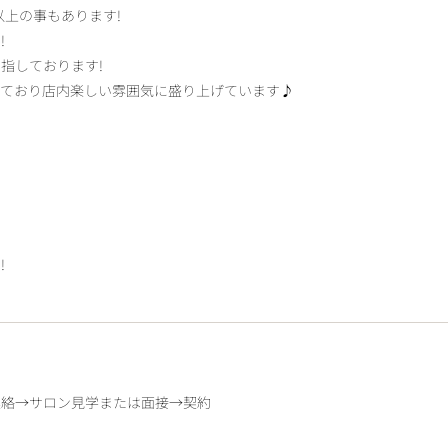
以上の事もあります!
!
指しております!
けており店内楽しい雰囲気に盛り上げています♪
!
連絡→サロン見学または面接→契約