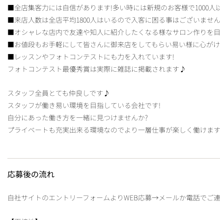
■全店集客力には自信があります!多い時には新規のお客様で1000人
■来店人数は全店平均1800人はいるので入客に困る事はございません
■オシャレな店内で友達や知人に紹介したくなる様なサロン作りを目
■お値段もお手軽にして皆さんに御来店をしてもらい易い様に心が
■レッスンやフォトコンテストにも力を入れています!
フォトコンテスト最優秀賞は実際に雑誌に掲載されます♪
スタッフ全員とても仲良しです♪
スタッフが働き易い環境を目指している会社です!
自分にあった働き方を一緒に見つけませんか?
プライベートも充実出来る環境なのでより一層仕事が楽しく働けます
応募後の流れ
自社サイトのエントリーフォームよりWEB応募→メールか電話でご