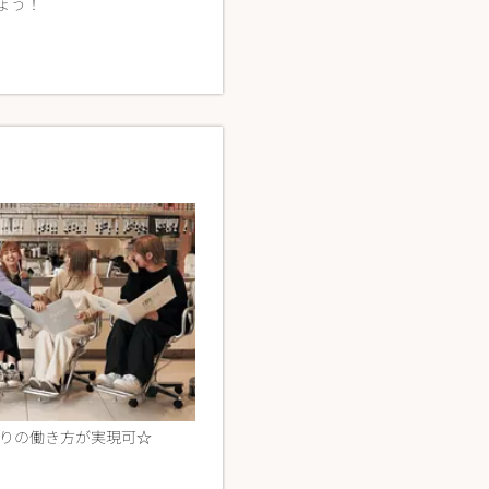
ょう！
る教育環境で、すぐ不安も解消♪個人レッ
0通りの働き方が実現可☆