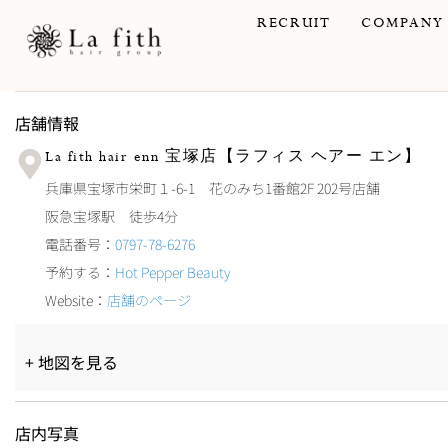
内
RECRUIT
COMPANY
容
店舗情報
を
La fith hair enn 宝塚店【ラフィス ヘアー エン】
ス
兵庫県宝塚市栄町１-6-1 花のみち1番館2F 202号店舗
阪急宝塚駅 徒歩4分
キ
電話番号：
0797-78-6276
予約する：
Hot Pepper Beauty
ッ
Website：
店舗のページ
プ
+ 地図を見る
店内写真