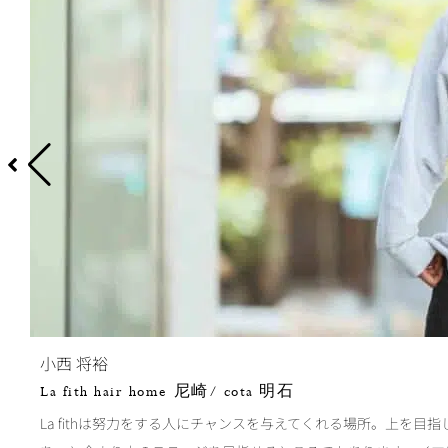
小西 将裕
La fith hair home 尼崎/ cota 明石
La fithは努力をする人にチャンスを与えてくれる場所。上