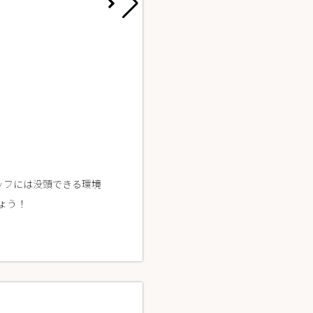
三宅 菜那
La fith hair room 難波1号店
タッフには没頭できる環境
幼い頃から続けているダンスと憧れてい
ょう！
る教育環境で、すぐ不安も解消♪個人レッ