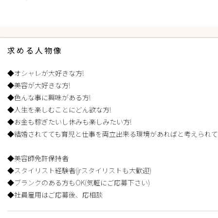
求める人物像
◆オシャレが大好きな方!
◆美容が大好きな方!
◆色んな事に興味がある方!
◆人生を楽しむことにどん欲な方!
◆お金も稼ぎたいし休みも楽しみたい方!
◆結婚されてても育児と仕事を両立出来る環境があればと考えられて
◆美容師免許保持者
◆スタイリスト経験者(jrスタイリストも大歓迎)
◆ブランクのある方もOK(気軽にご応募下さい)
◆社員雇用はご応募後、応相談