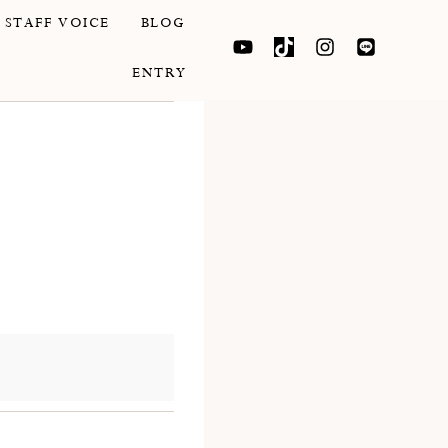
Y
T
I
L
STAFF VOICE
BLOG
O
I
N
I
U
K
S
N
T
T
T
E
ENTRY
U
O
A
B
K
G
E
R
A
M