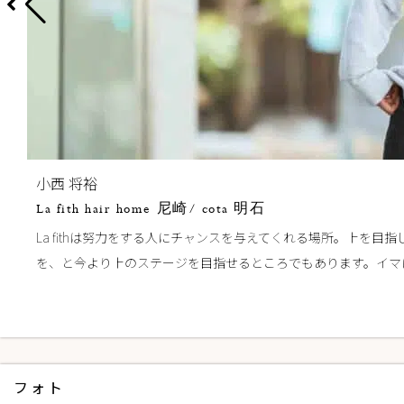
小西 将裕
La fith hair home 尼崎/ cota 明石
La fithは努力をする人にチャンスを与えてくれる場所。上
を、と今より上のステージを目指せるところでもあります。イマ
フォト