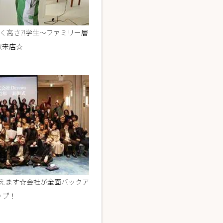
く高さ?!学生～ファミリー層
数来店☆
えます☆会社が全面バックア
ップ！