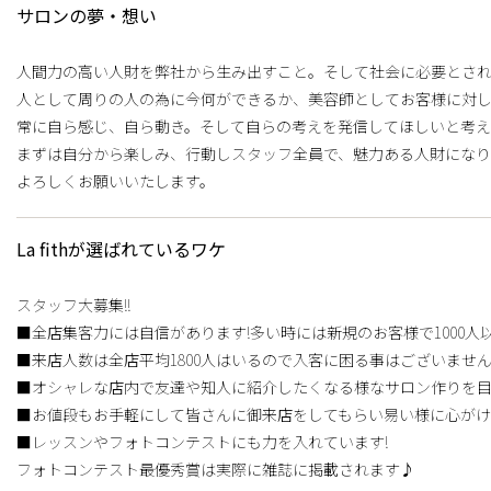
サロンの夢・想い
人間力の高い人財を弊社から生み出すこと。そして社会に必要とされ
人として周りの人の為に今何ができるか、美容師としてお客様に対し
常に自ら感じ、自ら動き。そして自らの考えを発信してほしいと考え
まずは自分から楽しみ、行動しスタッフ全員で、魅力ある人財になり
よろしくお願いいたします。
La fithが選ばれているワケ
スタッフ大募集!!
■全店集客力には自信があります!多い時には新規のお客様で1000人
■来店人数は全店平均1800人はいるので入客に困る事はございません
■オシャレな店内で友達や知人に紹介したくなる様なサロン作りを目
■お値段もお手軽にして皆さんに御来店をしてもらい易い様に心が
■レッスンやフォトコンテストにも力を入れています!
フォトコンテスト最優秀賞は実際に雑誌に掲載されます♪