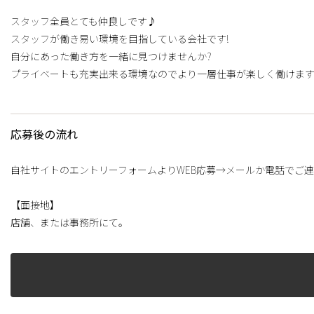
スタッフ全員とても仲良しです♪
スタッフが働き易い環境を目指している会社です!
自分にあった働き方を一緒に見つけませんか?
プライベートも充実出来る環境なのでより一層仕事が楽しく働けます
応募後の流れ
自社サイトのエントリーフォームよりWEB応募→メールか電話でご
【面接地】
店舗、または事務所にて。