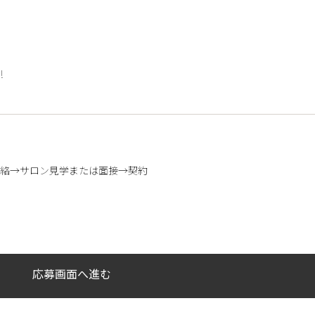
!
連絡→サロン見学または面接→契約
応募画面へ進む