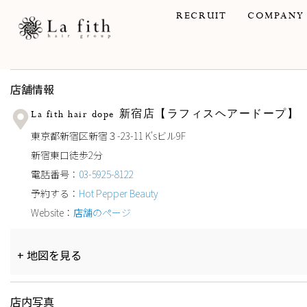
内
RECRUIT
COMPANY
容
を
店舗情報
La fith hair dope 新宿店【ラフィスヘアードープ】
ス
東京都新宿区新宿３-23-11 K'sビル9F
新宿東口徒歩2分
キ
電話番号：
03-5925-8122
予約する：
Hot Pepper Beauty
ッ
Website：
店舗のページ
プ
+ 地図を見る
店内写真