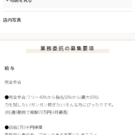
+ 地図を見る
店内写真
業務委託の募集要項
給与
完全歩合
●完全歩合:フリー40%から指名50%から(最大65%)
力を試したい!ガンガン稼ぎたい!そんな方にぴったりです。
(例)週6勤務で報酬70万円(4月最高)
●日給1万5千円保障
委託初心者の方、ブランクある方等にもオススメ。