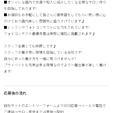
■オシャレな店内で友達や知人に紹介したくなる様なサロン作り
を目指しております!
■お値段もお手軽にして皆さんに御来店をしてもらい易い様に心
がけており店内楽しい雰囲気に盛り上げています♪
■レッスンやフォトコンテストにも力を入れています!
フォトコンテスト最優秀賞は実際に雑誌に掲載されます♪
スタッフ全員とても仲良しです♪
スタッフが働き易い環境を目指している会社です!
自分にあった働き方を一緒に見つけませんか?
プライベートも充実出来る環境なのでより一層仕事が楽しく働け
ます!
応募後の流れ
自社サイトのエントリーフォームよりWEB応募→メールか電話で
ご連絡→サロン見学または面接→契約