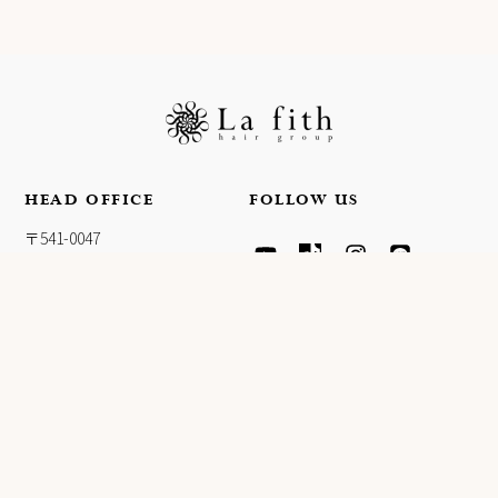
HEAD OFFICE
FOLLOW US
Y
T
I
L
〒541-0047
O
I
N
I
大阪府大阪市中央区淡路町4-
U
K
S
N
T
T
T
E
3-5
U
O
A
FPG links MIDOSUJI 11F
B
K
G
E
R
A
INFORMATION
M
会社概要
ヘアカラー施術ご希望のお客