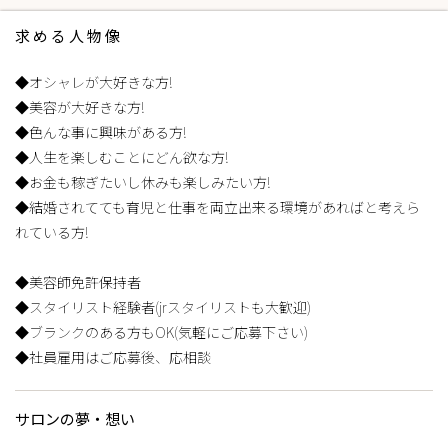
求める人物像
◆オシャレが大好きな方!
◆美容が大好きな方!
◆色んな事に興味がある方!
◆人生を楽しむことにどん欲な方!
◆お金も稼ぎたいし休みも楽しみたい方!
◆結婚されてても育児と仕事を両立出来る環境があればと考えら
れている方!
◆美容師免許保持者
◆スタイリスト経験者(jrスタイリストも大歓迎)
◆ブランクのある方もOK(気軽にご応募下さい)
◆社員雇用はご応募後、応相談
サロンの夢・想い