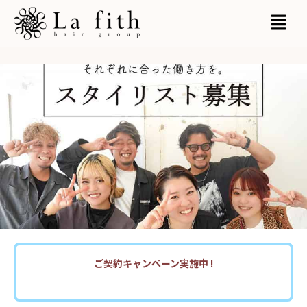
内
MAI
容
MEN
を
ス
キ
ッ
プ
ご契約キャンペーン実施中 !