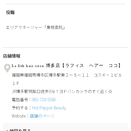
役職
エリアマネージャー「業務委託」
店舗情報
La fith hair coco 博多店【ラフィス ヘアー ココ】
福岡県福岡市博多区博多駅東２－５－１１ コスギ・１ビル
１Ｆ
JR博多駅筑紫口徒歩3分！ヨドバシカメラのすぐ近く☆
電話番号：
092-710-5268
予約する：
Hot Pepper Beauty
Website：
店舗のページ