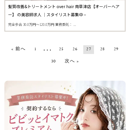
髪質改善&トリートメント over hair 南草津店【オーバーヘア
ー】 の美容師求人 ｜スタイリスト募集中 –
完全歩合 30.0万円〜120.0万円 業務委託： ...
…
« 前へ
1
25
26
27
28
29
30
次へ »