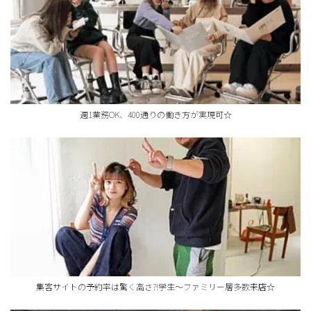
週1業務OK、400通りの働き方が実現可☆
集客サイトの予約率は驚く高さ?!学生～ファミリー層多数来店☆