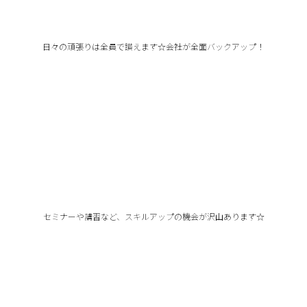
日々の頑張りは全員で讃えます☆会社が全面バックアップ！
セミナーや講習など、スキルアップの機会が沢山あります☆