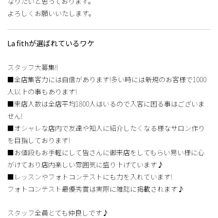
なりたいと思っております。
よろしくお願いいたします。
La fithが選ばれているワケ
スタッフ大募集!!
■全店集客力には自信があります!多い時には新規のお客様で1000
人以上の事もあります!
■来店人数は全店平均1800人はいるので入客に困る事はございま
せん!
■オシャレな店内で友達や知人に紹介したくなる様なサロン作り
を目指しております!
■お値段もお手軽にして皆さんに御来店をしてもらい易い様に心
がけており店内楽しい雰囲気に盛り上げています♪
■レッスンやフォトコンテストにも力を入れています!
フォトコンテスト最優秀賞は実際に雑誌に掲載されます♪
スタッフ全員とても仲良しです♪