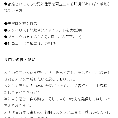
◆結婚されてても育児と仕事を両立出来る環境があればと考えら
れている方!
◆美容師免許保持者
◆スタイリスト経験者(jrスタイリストも大歓迎)
◆ブランクのある方もOK(気軽にご応募下さい)
◆社員雇用はご応募後、応相談
サロンの夢・想い
人間力の高い人財を弊社から生み出すこと。そして社会に必要と
される人財を育成したいと思っております。
人として周りの人の為に今何ができるか、美容師としてお客様に
対して何ができるか?
常に自ら感じ、自ら動き。そして自らの考えを発信してほしいと
考えております。
まずは自分から楽しみ、行動しスタッフ全員で、魅力ある人財に