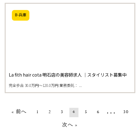
B-兵庫
La fith hair cota 明石店の美容師求人 ｜スタイリスト募集中
完全歩合 30.0万円〜120.0万円 業務委託： ...
…
« 前へ
1
2
3
4
5
6
30
次へ »