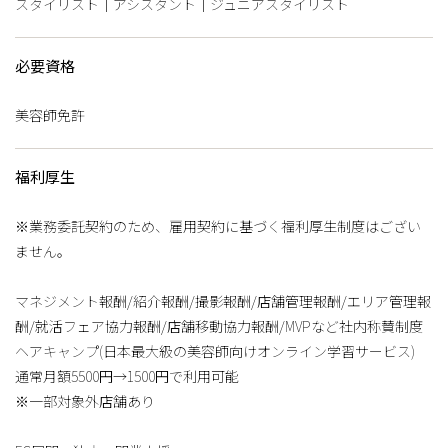
スタイリスト｜アシスタント｜ジュニアスタイリスト
必要資格
美容師免許
福利厚生
※業務委託契約のため、雇用契約に基づく福利厚生制度はござい
ません。
マネジメント報酬/紹介報酬/撮影報酬/店舗管理報酬/エリア管理報
酬/就活フェア協力報酬/店舗移動協力報酬/MVPなど社内称賛制度
ヘアキャンプ(日本最大級の美容師向けオンライン学習サービス)
通常月額5500円→1500円で利用可能
※一部対象外店舗あり