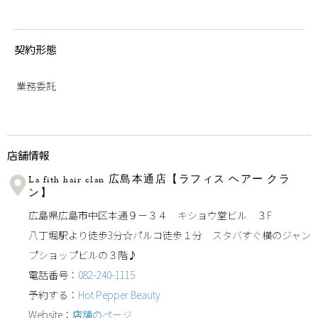
契約形態
業務委託
店舗情報
La fith hair clan 広島本通店【ラフィス ヘアー クラ
ン】
広島県広島市中区本通９－３４ キショウ堂ビル ３F
八丁堀駅より徒歩3分☆パルコ徒歩１分 スタバすぐ横のジャン
プショップビルの３階♪
電話番号：
082-240-1115
予約する：
Hot Pepper Beauty
Website：
店舗のページ