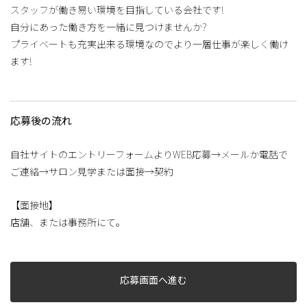
スタッフが働き易い環境を目指している会社です!
自分にあった働き方を一緒に見つけませんか?
プライベートも充実出来る環境なのでより一層仕事が楽しく働け
ます!
応募後の流れ
自社サイトのエントリーフォームよりWEB応募→メールか電話で
ご連絡→サロン見学または面接→契約
【面接地】
店舗、または事務所にて。
応募画面へ進む