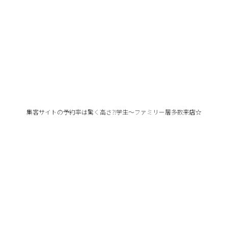
集客サイトの予約率は驚く高さ?!学生～ファミリー層多数来店☆