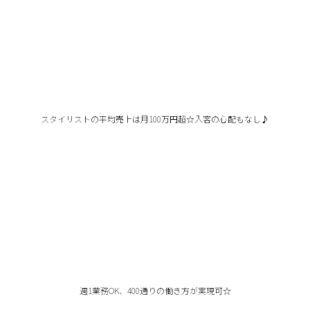
スタイリストの平均売上は月100万円超☆入客の心配もなし♪
週1業務OK、400通りの働き方が実現可☆