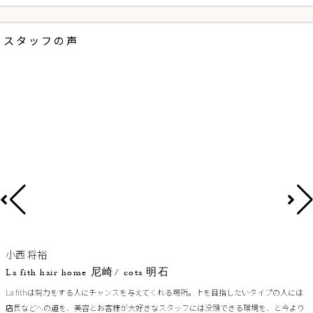
スタッフの声
小西 将裕
La fith hair home 尼崎/ cota 明石
La fithは努力をする人にチャンスを与えてくれる場所。上を目指したいタイプの人には
店長などへの道を、美容とお客様が大好きなスタッフには没頭できる環境を、と今より