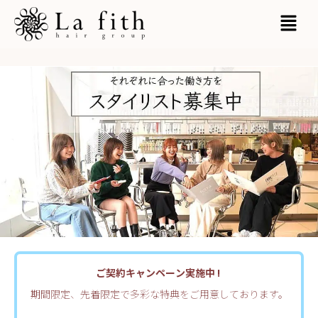
内
MAI
容
MEN
を
ス
キ
ッ
プ
ご契約キャンペーン実施中 !
期間限定、先着限定で多彩な特典をご用意しております。