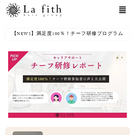
内
MAI
容
MEN
を
【NEWS】満足度100％！チーフ研修プログラム
ス
キ
ッ
プ