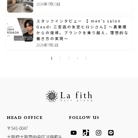
2026年7月23日
スタッフインタビュー 【 men’s salon
Gaudi 三宮店の友定ヒロシさん】～異業種
からの復帰。ブランクを乗り越え、理想的な
働き方の実現～
2026年7月1日
1
2
3
4
5
HEAD OFFICE
FOLLOW US
Y
T
I
L
〒541-0047
O
I
N
I
大阪府大阪市中央区淡路町4-