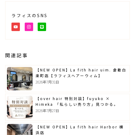
ラフィスのSNS
Y
I
L
O
N
I
U
S
N
T
T
E
U
A
B
G
E
R
A
関連記事
M
ペ
ペ
ペ
ペ
ペ
【NEW OPEN】La fith hair uim. 倉敷白
ー
ー
ー
ー
ー
楽町店【ラフィスヘアーウィム】
ジ
ジ
ジ
ジ
ジ
2026年7月31日
【over hair 特別対談】fuyuko ×
Himeka 「私らしい売り方」見つかる。
2026年7月27日
【NEW OPEN】La fith hair Harbor 横
浜店